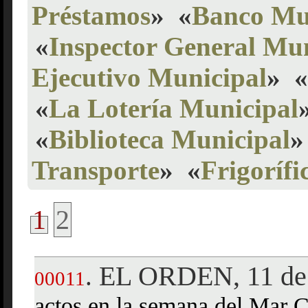
Préstamos
»
«
Banco Mu
«
Inspector General Mun
Ejecutivo Municipal
»
«
«
La Lotería Municipal
«
Biblioteca Municipal
»
Transporte
»
«
Frigorífi
1
2
EL ORDEN, 11 de 
.
00011
actos en la semana del Mar 