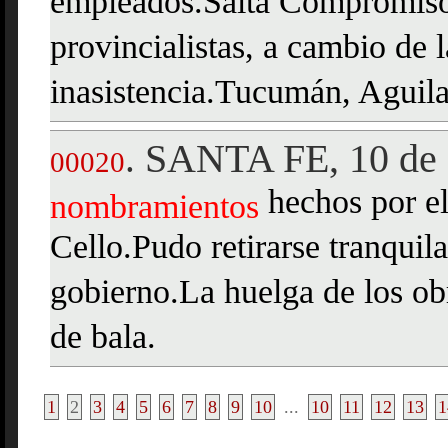
empleados.Salta Compromiso
provincialistas, a cambio de 
inasistencia.Tucumán, Aguil
SANTA FE, 10 de
.
00020
hechos por e
nombramientos
Cello.Pudo retirarse tranquil
gobierno.La huelga de los ob
de bala.
1
2
3
4
5
6
7
8
9
10
...
10
11
12
13
1