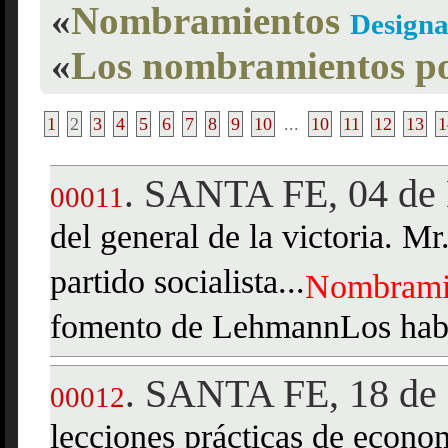
«
Nombramientos
Designa
«
Los nombramientos po
1
2
3
4
5
6
7
8
9
10
...
10
11
12
13
1
SANTA FE, 04 de 
.
00011
del general de la victoria. M
partido socialista...
Nombrami
fomento de LehmannLos habere
SANTA FE, 18 de 
.
00012
lecciones prácticas de econom