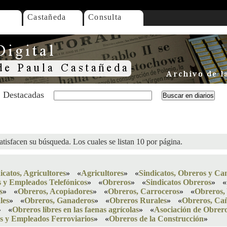
Castañeda
Consulta
Destacadas
atisfacen su búsqueda. Los cuales se listan 10 por página.
icatos, Agricultores
»
«
Agricultores
»
«
Sindicatos, Obreros y Ca
 y Empleados Telefónicos
»
«
Obreros
»
«
Sindicatos Obreros
»
«
s
»
«
Obreros, Acopiadores
»
«
Obreros, Carroceros
»
«
Obreros,
les
»
«
Obreros, Ganaderos
»
«
Obreros Rurales
»
«
Obreros, Ca
»
«
Obreros libres en las faenas agrícolas
»
«
Asociación de Obrero
os y Empleados Ferroviarios
»
«
Obreros de la Construcción
»