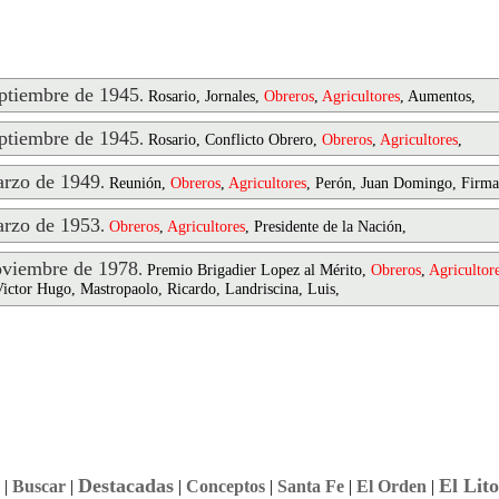
tiembre de 1945
.
Rosario, Jornales,
Obreros
,
Agricultores
, Aumentos,
tiembre de 1945
.
Rosario, Conflicto Obrero,
Obreros
,
Agricultores
,
rzo de 1949
.
Reunión,
Obreros
,
Agricultores
, Perón, Juan Domingo, Firma
rzo de 1953
.
Obreros
,
Agricultores
, Presidente de la Nación,
viembre de 1978
.
Premio Brigadier Lopez al Mérito,
Obreros
,
Agricultor
Victor Hugo, Mastropaolo, Ricardo, Landriscina, Luis,
Destacadas
El Lito
|
Buscar
|
|
Conceptos
|
Santa Fe
|
El Orden
|