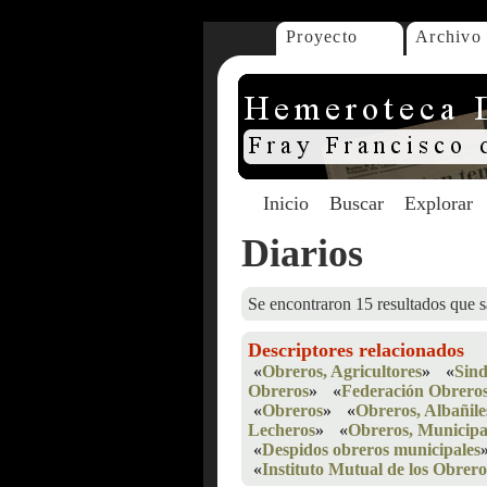
Proyecto
Archivo
Inicio
Buscar
Explorar
Diarios
Se encontraron 15 resultados que s
Descriptores relacionados
«
Obreros, Agricultores
»
«
Sind
Obreros
»
«
Federación Obreros
«
Obreros
»
«
Obreros, Albañile
Lecheros
»
«
Obreros, Municipa
«
Despidos obreros municipales
«
Instituto Mutual de los Obrer