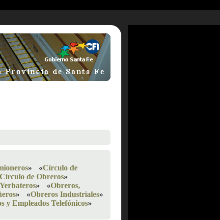
mioneros
»
«
Círculo de
Círculo de Obreros
»
 Yerbateros
»
«
Obreros,
ñeros
»
«
Obreros Industriales
»
s y Empleados Telefónicos
»