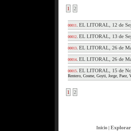
1
2
EL LITORAL, 12 de Sep
.
00011
EL LITORAL, 13 de Sep
.
00012
EL LITORAL, 26 de Ma
.
00013
EL LITORAL, 26 de Ma
.
00014
EL LITORAL, 15 de No
.
00015
Rentero, Cosme, Goyti, Jorge, Paez, 
1
2
Explorar
Inicio
|