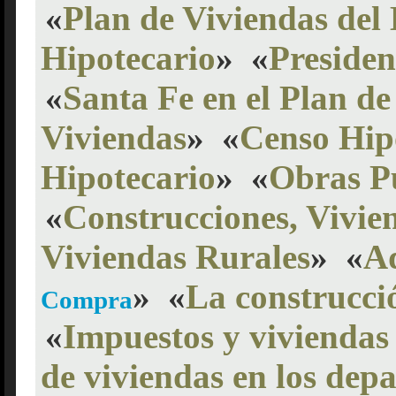
«
Plan de Viviendas del
Hipotecario
»
«
Presiden
«
Santa Fe en el Plan de
Viviendas
»
«
Censo Hip
Hipotecario
»
«
Obras Pú
«
Construcciones, Vivie
Viviendas Rurales
»
«
Ad
»
«
La construcci
Compra
«
Impuestos y viviendas 
de viviendas en los dep