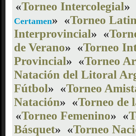
«
Torneo Intercolegial
»
»
«
Torneo Lati
Certamen
Interprovincial
»
«
Torn
de Verano
»
«
Torneo In
Provincial
»
«
Torneo Ar
Natación del Litoral Ar
Fútbol
»
«
Torneo Amist
Natación
»
«
Torneo de 
«
Torneo Femenino
»
«
T
Básquet
»
«
Torneo Naci