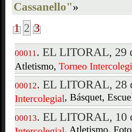
Cassanello"
»
1
2
3
EL LITORAL, 29 d
.
00011
Atletismo,
Torneo
Intercolegi
EL LITORAL, 28 d
.
00012
, Básquet, Escue
Intercolegial
EL LITORAL, 10 d
.
00013
, Atletismo, Foto
Intercolegial