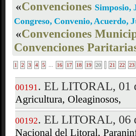
«
Convenciones
Simposio, 
Congreso, Convenio, Acuerdo, 
«
Convenciones Municip
Convenciones Paritaria
1
2
3
4
5
...
16
17
18
19
20
21
22
23
EL LITORAL, 01 d
.
00191
Agricultura, Oleaginosos,
EL LITORAL, 06 d
.
00192
Nacional del Litoral, Paranin