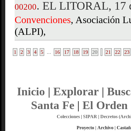
EL LITORAL, 17 d
.
00200
Convenciones
, Asociación Lu
(ALPI),
1
2
3
4
5
...
16
17
18
19
20
21
22
23
Explorar
Inicio
|
|
Busc
Santa Fe
|
El Orden
Colecciones
|
SIPAR
|
Decretos (Arch
Proyecto
|
Archivo
|
Castañ