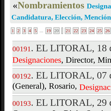
«
Nombramientos
Designa
Candidatura, Elección, Menci
1
2
3
4
5
...
19
20
21
22
23
24
25
26
EL LITORAL, 18 d
.
00191
Designaciones
, Director, Mi
EL LITORAL, 07 d
.
00192
(General), Rosario,
Designac
EL LITORAL, 29 d
.
00193