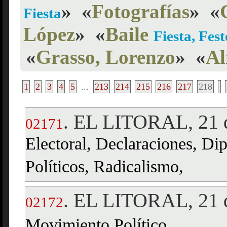
»
«
Fotografías
»
«
Fiesta
López
»
«
Baile
Fiesta, Fest
«
Grasso, Lorenzo
»
«
Al
1
2
3
4
5
...
213
214
215
216
217
218
EL LITORAL, 21 d
.
02171
Electoral, Declaraciones, Di
Políticos, Radicalismo,
EL LITORAL, 21 d
.
02172
Movimiento Político,