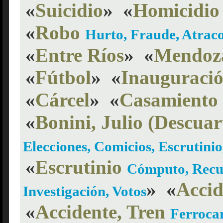
«
Suicidio
»
«
Homicidio
«
Robo
Hurto, Fraude, Atraco
«
Entre Ríos
»
«
Mendoz
«
Fútbol
»
«
Inauguraci
«
Cárcel
»
«
Casamiento
«
Bonini, Julio (Descuar
Elecciones, Comicios, Escrutinio,
«
Escrutinio
Cómputo, Recue
»
«
Accid
Investigación, Votos
«
Accidente, Tren
Ferrocar