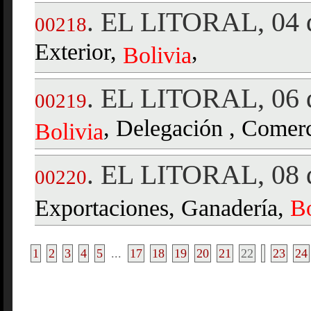
EL LITORAL, 04 d
.
00218
Exterior,
,
Bolivia
EL LITORAL, 06 d
.
00219
, Delegación , Comerci
Bolivia
EL LITORAL, 08 d
.
00220
Exportaciones, Ganadería,
Bo
1
2
3
4
5
...
17
18
19
20
21
22
23
24