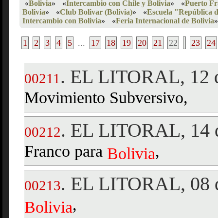
«
Bolivia
»
«
Intercambio con Chile y Bolivia
»
«
Puerto Fr
Bolivia
»
«
Club Bolivar (Bolivia)
»
«
Escuela "República d
Intercambio con Bolivia
»
«
Feria Internacional de Bolivia
»
1
2
3
4
5
...
17
18
19
20
21
22
23
24
EL LITORAL, 12 d
.
00211
Movimiento Subversivo,
EL LITORAL, 14 d
.
00212
Franco para
,
Bolivia
EL LITORAL, 08 d
.
00213
,
Bolivia