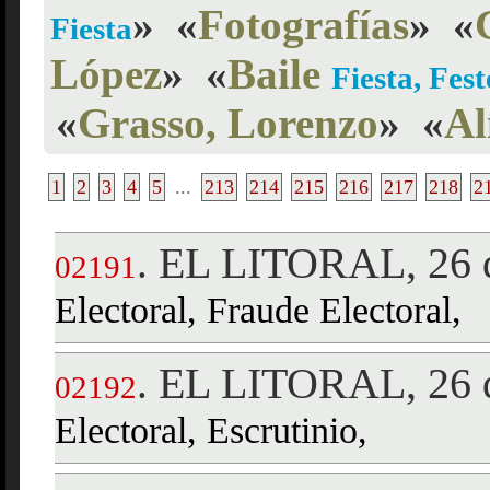
»
«
Fotografías
»
«
Fiesta
López
»
«
Baile
Fiesta, Fest
«
Grasso, Lorenzo
»
«
Al
1
2
3
4
5
...
213
214
215
216
217
218
2
EL LITORAL, 26 d
.
02191
Electoral, Fraude Electoral,
EL LITORAL, 26 d
.
02192
Electoral, Escrutinio,