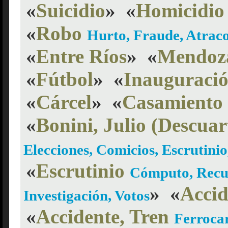
«
Suicidio
»
«
Homicidio
«
Robo
Hurto, Fraude, Atraco
«
Entre Ríos
»
«
Mendoz
«
Fútbol
»
«
Inauguraci
«
Cárcel
»
«
Casamiento
«
Bonini, Julio (Descuar
Elecciones, Comicios, Escrutinio,
«
Escrutinio
Cómputo, Recue
»
«
Accid
Investigación, Votos
«
Accidente, Tren
Ferrocar