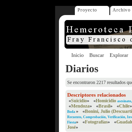
Proyecto
Archivo
Inicio
Buscar
Explorar
Diarios
Se encontraron 2217 resultados que
Descriptores relacionados
«
Suicidio
»
«
Homicidio
asesinato,
«
Mendoza
»
«
Brasil
»
«
Chile
»
»
«
Bonini, Julio (Descuart
Boda
Recuento, Comprobación, Verificación, Inv
»
«
Fotografías
»
«
Guadal
Fiesta
José
»