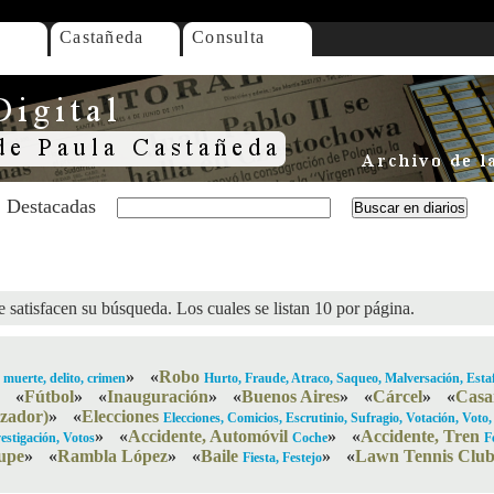
Castañeda
Consulta
Destacadas
 satisfacen su búsqueda. Los cuales se listan 10 por página.
»
«
Robo
 muerte, delito, crimen
Hurto, Fraude, Atraco, Saqueo, Malversación, Est
«
Fútbol
»
«
Inauguración
»
«
Buenos Aires
»
«
Cárcel
»
«
Casa
izador)
»
«
Elecciones
Elecciones, Comicios, Escrutinio, Sufragio, Votación, Voto, 
»
«
Accidente, Automóvil
»
«
Accidente, Tren
estigación, Votos
Coche
F
upe
»
«
Rambla López
»
«
Baile
»
«
Lawn Tennis Clu
Fiesta, Festejo