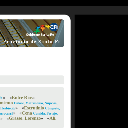
»
«
Entre Ríos
»
afa
miento
Enlace, Matrimonio, Nupcias,
»
«
Escrutinio
Plesbiscito
Cómputo,
»
«
Cena
errocarril
Comida, Festejo,
b
»
«
Grasso, Lorenzo
»
«
Alí,