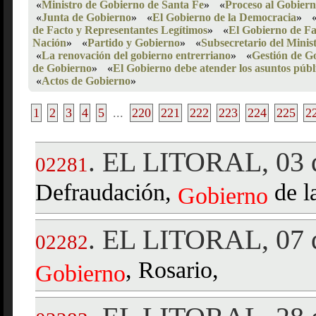
«
Ministro de Gobierno de Santa Fe
»
«
Proceso al Gobier
«
Junta de Gobierno
»
«
El Gobierno de la Democracia
»
de Facto y Representantes Legítimos
»
«
El Gobierno de Fa
Nación
»
«
Partido y Gobierno
»
«
Subsecretario del Minis
«
La renovación del gobierno entrerriano
»
«
Gestión de G
de Gobierno
»
«
El Gobierno debe atender los asuntos públ
«
Actos de Gobierno
»
1
2
3
4
5
...
220
221
222
223
224
225
2
EL LITORAL, 03 d
.
02281
Defraudación,
de l
Gobierno
EL LITORAL, 07 d
.
02282
, Rosario,
Gobierno