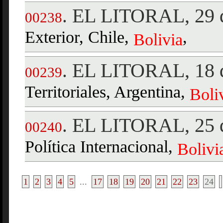
EL LITORAL, 29 d
.
00238
Exterior, Chile,
,
Bolivia
EL LITORAL, 18 
.
00239
Territoriales, Argentina,
Boli
EL LITORAL, 25 d
.
00240
Política Internacional,
Bolivi
1
2
3
4
5
...
17
18
19
20
21
22
23
24