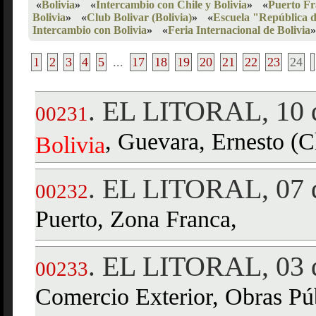
«
Bolivia
»
«
Intercambio con Chile y Bolivia
»
«
Puerto Fr
Bolivia
»
«
Club Bolivar (Bolivia)
»
«
Escuela "República d
Intercambio con Bolivia
»
«
Feria Internacional de Bolivia
»
1
2
3
4
5
...
17
18
19
20
21
22
23
24
EL LITORAL, 10 d
.
00231
, Guevara, Ernesto (C
Bolivia
EL LITORAL, 07 d
.
00232
Puerto, Zona Franca,
EL LITORAL, 03 d
.
00233
Comercio Exterior, Obras Pú