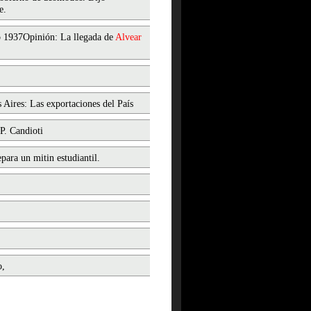
e.
ño 1937Opinión: La llegada de
Alvear
 Aires: Las exportaciones del País
 P. Candioti
para un mitin estudiantil.
o,