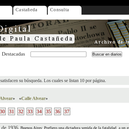
Castañeda
Consulta
Destacadas
satisfacen su búsqueda. Los cuales se listan 10 por página.
Alvear
»
«
Calle Alvear
»
30
31
32
33
34
35
36
37
 de 1936
.
Buenos Aires: Prefiero una dictadura venida de la fatalidad, a un