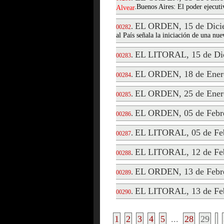
.Buenos Aires: El poder ejecuti
Alvear
EL ORDEN, 15 de Dici
.
00282
al País señala la iniciación de una nue
EL LITORAL, 15 de Di
.
00283
EL ORDEN, 18 de Ener
.
00284
EL ORDEN, 25 de Ener
.
00285
EL ORDEN, 05 de Febre
.
00286
EL LITORAL, 05 de Feb
.
00287
EL LITORAL, 12 de Feb
.
00288
EL ORDEN, 13 de Febre
.
00289
EL LITORAL, 13 de Feb
.
00290
1
2
3
4
5
...
28
29