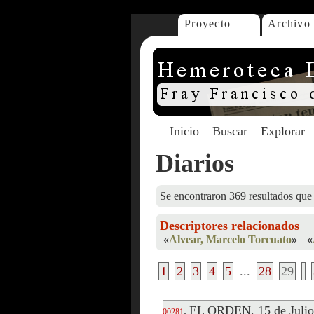
Proyecto
Archivo
Inicio
Buscar
Explorar
Diarios
Se encontraron 369 resultados que 
Descriptores relacionados
«
Alvear, Marcelo Torcuato
»
«
1
2
3
4
5
...
28
29
EL ORDEN, 15 de Julio
.
00281