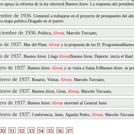
vo apoya la reforma de la ley electoral.Buenos Aires: La respuesta del president
embre de 1936
.
Comenzó a trabajarse en el proyecto de presupuesto del a
va etapa política.Dragado en el puerto.
ciembre de 1936
.
Política,
Alvear
, Marcelo Torcuato,
o de 1937
.
Mar del Plata:
Alvear
y la propuesta de los D. ProgresistasBuenos
o de 1937
.
Buenos Aires: Llega
Alvear
Buenos Aires: Deporte: inicia el Raid
ro de 1937
.
Buenos Aires:
Alvear
y su visita a Santa FeBuenos Aires: se pre
rero de 1937
.
Rosario, Visitas,
Alvear
, Marcelo Torcuato,
rero de 1937
.
Buenos Aires, Giras,
Alvear
, Marcelo Torcuato,
ro de 1937
.
Buenos Aires:
Alvear
etrevistó al General Justo
rero de 1937
.
Conferencia, Justo, Agustín Pedro,
Alvear
, Marcelo Torcuat
30
31
32
33
34
35
36
37