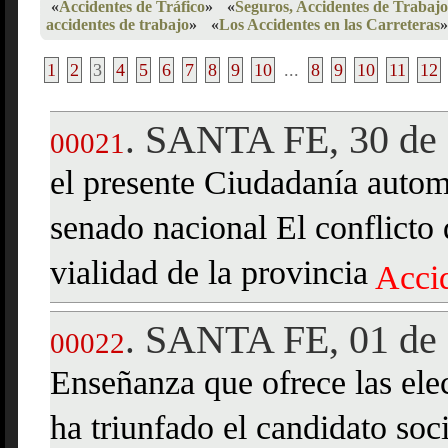
«
Accidentes de Tráfico
»
«
Seguros, Accidentes de Trabajo
accidentes de trabajo
»
«
Los Accidentes en las Carreteras
»
1
2
3
4
5
6
7
8
9
10
...
8
9
10
11
12
SANTA FE, 30 de 
.
00021
el presente Ciudadanía automá
senado nacional El conflicto 
vialidad de la provincia
Acci
SANTA FE, 01 de 
.
00022
Enseñanza que ofrece las ele
ha triunfado el candidato soci