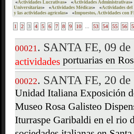
«
Actividades Lucrativas
»
«
Actividades Administrativas
»
Universitarias
»
«
Actividades Médicas
»
«
Actividades del
y las actividades agrícolas
»
«
Impuestos, Actividades con F
1
2
3
4
5
6
7
8
9
10
...
53
54
55
56
5
SANTA FE, 09 de 
.
00021
portuarias en Ros
actividades
SANTA FE, 20 de 
.
00022
Unidad Italiana Exposición d
Museo Rosa Galisteo Dispens
Iturraspe Garibaldi en el rio 