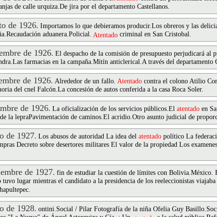
anjas de calle urquiza.De jira por el departamento Castellanos.
o de 1926
.
Importamos lo que debieramos producir.Los obreros y las delicia
a.Recaudación aduanera.Policial.
criminal en San Cristobal.
Atentado
embre de 1926
.
El despacho de la comisión de presupuesto perjudicará al p
ndra.Las farmacias en la campaña.Mitín anticlerical.A través del departamento
embre de 1926
.
Alrededor de un fallo.
Atentado
contra el colono Atilio Co
ia del cnel Falcón.La concesión de autos conferida a la casa Roca Soler.
mbre de 1926
.
La oficialización de los servicios públicos.El
atentado
en Sa
 de la lepraPavimentación de caminos.El acridio.Otro asunto judicial de proporc
o de 1927
.
Los abusos de autoridad La idea del
atentado
político La federaci
mpras Decreto sobre desertores militares El valor de la propiedad Los examenes
embre de 1927
.
fin de estudiar la cuestión de límites con Bolivia.México
tuvo lugar mientras el candidato a la presidencia de los reeleccionistas viajab
Chapultepec.
o de 1928
.
ontini.Social / Pilar Fotografía de la niña Ofelia Guy Basillo.Soc