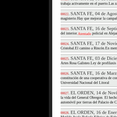
trabaja activamente en el puerto.Las z
SANTA FE, 04 de Agost
.
00022
magisterio.Hay que mejorar la campañ
SANTA FE, 16 de Septi
.
00023
del interior.
policial en Aleja
Atentado
SANTA FE, 17 de Novi
.
00024
Cristobal.El camino a Rincón.En memor
SANTA FE, 03 de Dicie
.
00025
Artes Rosa Galisteo.Ley de profilaxis
SANTA FE, 16 de Marz
.
00026
constitución de una cooperativa de co
Universidad Nacional del Litoral
EL ORDEN, 14 de Novi
.
00027
la vida del General Obregon. El hecho 
automóvil por tierras del Palacio de 
EL ORDEN, 16 de Ener
.
00028