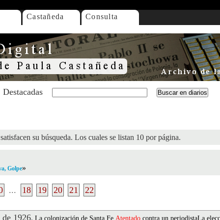
Castañeda
Consulta
Destacadas
satisfacen su búsqueda. Los cuales se listan 10 por página.
»
va, Golpe
0
...
18
19
20
21
22
 de 1926
.
La colonización de Santa Fe.
Atentado
contra un periodistaLa elec