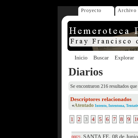
Proyecto
Archivo
Inicio
Buscar
Explorar
Diarios
Se encontraron 216 resultados que 
Descriptores relacionados
«
Atentado
Intento, Intentona, Tentati
1
2
3
4
5
6
7
8
9
1
SANTA FE, 08 de Junio
.
00021