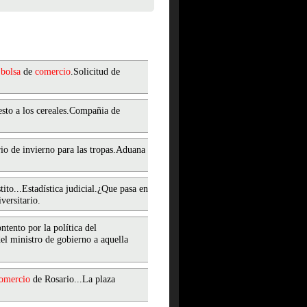
a
bolsa
de
comercio
.Solicitud de
sto a los cereales.Compañia de
rio de invierno para las tropas.Aduana
ito...Estadística judicial.¿Que pasa en
versitario.
ntento por la política del
del ministro de gobierno a aquella
omercio
de Rosario...La plaza