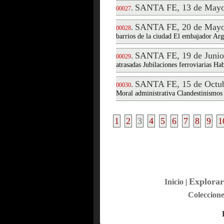
SANTA FE, 13 de Mayo
.
00027
SANTA FE, 20 de Mayo
.
00028
barrios de la ciudad El embajador Ar
SANTA FE, 19 de Junio
.
00029
atrasadas Jubilaciones ferroviarias Ha
SANTA FE, 15 de Octub
.
00030
Moral administrativa Clandestinismos 
1
2
3
4
5
6
7
8
9
1
Explorar
Inicio
|
Coleccione