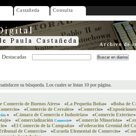
Castañeda
Consulta
Destacadas
satisfacen su búsqueda. Los cuales se listan 10 por página.
de Comercio de Buenos Aires
»
«
La Pequeña Bolsa
»
«
Bolsa de C
Comercio
»
«
Comercio de Cereales
»
«
Comercio
»
«
Exposicione
»
«
Cámara de Comercio e Industrias
»
«
Comercio Exterior
»
ción
taje
»
«
Comercialización
»
«
Comercio Minorista
»
«
Cen
Comercio
io
»
«
El Comercio de la Campaña
»
«
Federación Gremial del Co
Tribunal de Comercio
»
«
Escuela Elemental de Comercio
»
«
Come