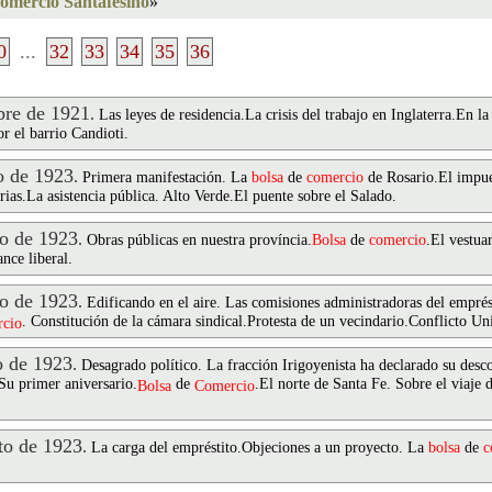
omercio Santafesino
»
0
...
32
33
34
35
36
re de 1921
.
Las leyes de residencia.La crisis del trabajo en Inglaterra.En l
r el barrio Candioti.
 de 1923
.
Primera manifestación. La
bolsa
de
comercio
de Rosario.El impue
ias.La asistencia pública. Alto Verde.El puente sobre el Salado.
o de 1923
.
Obras públicas en nuestra província.
Bolsa
de
comercio
.El vestua
nce liberal.
o de 1923
.
Edificando en el aire. Las comisiones administradoras del emprést
. Constitución de la cámara sindical.Protesta de un vecindario.Conflicto Uni
cio
 de 1923
.
Desagrado político. La fracción Irigoyenista ha declarado su desco
Su primer aniversario.
de
.El norte de Santa Fe. Sobre el viaje 
Bolsa
Comercio
o de 1923
.
La carga del empréstito.Objeciones a un proyecto. La
bolsa
de
c