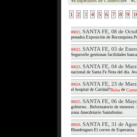
«
Empleados de Comercio
»
«
C
1
2
3
4
5
6
7
8
9
1
SANTA FE, 08 de Octub
.
00021
penados.Exposición de Reconquista.Po
SANTA FE, 03 de Enero
.
00022
SegurosSe gestionan facilidades bancar
SANTA FE, 04 de Marz
.
00023
nacional de Santa Fe.Nota del día. Ava
SANTA FE, 23 de Marz
.
00024
el hospital de Caridad?
de
Bolsa
Comer
SANTA FE, 06 de Mayo
.
00025
gobierno...Reformatorio de menores. 
zona.Anecdotario Santafesino.
SANTA FE, 31 de Agost
.
00026
Blandengues.El correo de Esperanza.