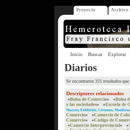
Proyecto
Archivo
Inicio
Buscar
Explorar
Diarios
Se encontraron 355 resultados que 
Descriptores relacionados
«
Bolsa de Comercio
»
«
Bolsa 
y las sociedades
»
«
Escuela de 
Muestra, Exhibición, Certamen, Manifesta
Comercio
»
«
Comercio de Cabo
Comercio
»
«
Código de Comerc
«
Comercio Interprovincial
»
«