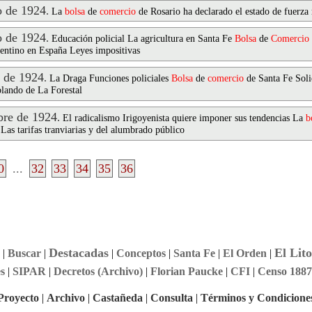
 de 1924
.
La
bolsa
de
comercio
de Rosario ha declarado el estado de fuerza
 de 1924
.
Educación policial La agricultura en Santa Fe
Bolsa
de
Comercio
gentino en España Leyes impositivas
 de 1924
.
La Draga Funciones policiales
Bolsa
de
comercio
de Santa Fe Soli
blando de La Forestal
re de 1924
.
El radicalismo Irigoyenista quiere imponer sus tendencias La
b
Las tarifas tranviarias y del alumbrado público
0
...
32
33
34
35
36
Destacadas
El Lito
|
Buscar
|
|
Conceptos
|
Santa Fe
|
El Orden
|
s
|
SIPAR
|
Decretos (Archivo)
|
Florian Paucke
|
CFI
|
Censo 1887
Proyecto
|
Archivo
|
Castañeda
|
Consulta
|
Términos y Condicione