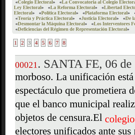
«
Colegio Electoral
»
«
La Convocatoria al Colegio Elector
Ley Electoral
»
«
La Reforma Electoral
»
«
Libertad Elect
Electoral
»
«
Política Electoral
»
«
Plataforma Electoral
»
«
Teoría y Práctica Electoral
»
«
Justicia Electoral
»
«
De l
«
Desmontar la Máquina Electoral
»
«
Los Interventores Fe
«
Deficiencias del Régimen de Representación Electoral
»
1
2
3
4
5
6
7
8
SANTA FE, 06 de 
.
00021
morboso. La unificación está 
espectáculo que prometiera d
que el banco municipal reali
objetos de censura.El
colegio
electores unificados ante sus 