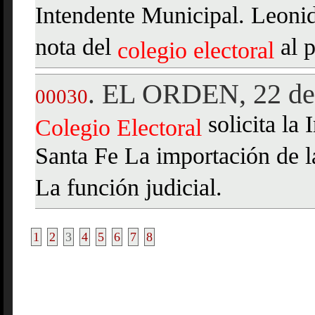
Intendente Municipal. Leonid
nota del
al p
colegio
electoral
EL ORDEN, 22 de
.
00030
solicita la
Colegio
Electoral
Santa Fe La importación de l
La función judicial.
1
2
3
4
5
6
7
8