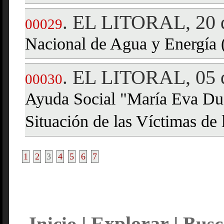
EL LITORAL, 20 d
.
00029
Nacional de Agua y Energí
EL LITORAL, 05 d
.
00030
Ayuda Social "María Eva Du
Situación de las Víctimas de 
1
2
3
4
5
6
7
Explorar
Inicio
|
|
Busc