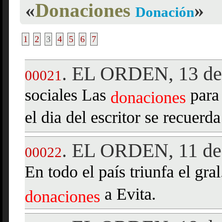
«
Donaciones
»
Donación
1
2
3
4
5
6
7
EL ORDEN, 13 de 
.
00021
sociales Las
para 
donaciones
el dia del escritor se recuer
EL ORDEN, 11 de
.
00022
En todo el país triunfa el gr
a Evita.
donaciones