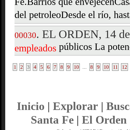
Fe.Barrios que envejecenCasa
del petroleoDesde el río, hast
EL ORDEN, 14 de 
.
00030
públicos La poten
empleados
1
2
3
4
5
6
7
8
9
10
...
8
9
10
11
12
Explorar
Inicio
|
|
Busc
Santa Fe
|
El Orden