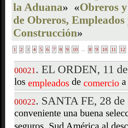
la Aduana
»
«
Obreros y
de Obreros, Empleados y
Construcción
»
1
2
3
4
5
6
7
8
9
10
...
8
9
10
11
12
EL ORDEN, 11 de 
.
00021
los
de
a
empleados
comercio
SANTA FE, 28 de 
.
00022
conveniente una buena selecc
seguros. Sud América al des