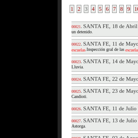
1
2
3
4
5
6
7
8
9
1
SANTA FE, 18 de Abril
.
00021
un detenido.
SANTA FE, 11 de Mayo
.
00022
.Inspección gral de las
escuelas
escuela
SANTA FE, 14 de Mayo
.
00023
Lluvia.
SANTA FE, 22 de Mayo
.
00024
SANTA FE, 23 de Mayo
.
00025
Candioti.
SANTA FE, 11 de Julio
.
00026
SANTA FE, 13 de Julio
.
00027
Astorga.