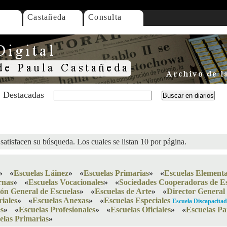
Castañeda
Consulta
Destacadas
satisfacen su búsqueda. Los cuales se listan 10 por página.
»
«
Escuelas Láinez
»
«
Escuelas Primarias
»
«
Escuelas Elementa
rnas
»
«
Escuelas Vocacionales
»
«
Sociedades Cooperadoras de Es
ión General de Escuelas
»
«
Escuelas de Arte
»
«
Director General
riales
»
«
Escuelas Anexas
»
«
Escuelas Especiales
Escuela Discapacita
s
»
«
Escuelas Profesionales
»
«
Escuelas Oficiales
»
«
Escuelas Pa
elas Primarias
»