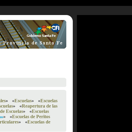
les
»
«
Escuelas
»
«
Escuelas
cuelas
»
«
Reapertura de las
 de Escuelas
»
«
Escuelas
»
«
Escuelas de Peritos
dos
rticulares
»
«
Escuelas de