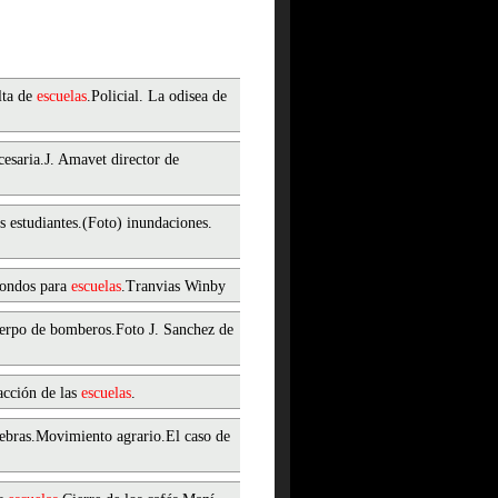
lta de
escuelas
.Policial. La odisea de
esaria.J. Amavet director de
s estudiantes.(Foto) inundaciones.
.Fondos para
escuelas
.Tranvias Winby
erpo de bomberos.Foto J. Sanchez de
acción de las
escuelas
.
iebras.Movimiento agrario.El caso de