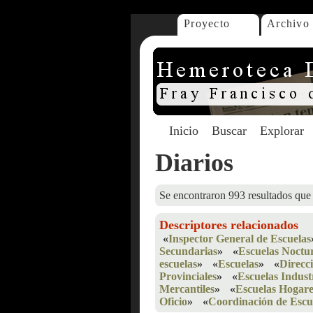
Proyecto
Archivo
Inicio
Buscar
Explorar
Diarios
Se encontraron 993 resultados que 
Descriptores relacionados
«
Inspector General de Escuelas
Secundarias
»
«
Escuelas Noctu
escuelas
»
«
Escuelas
»
«
Direcc
Provinciales
»
«
Escuelas Indust
Mercantiles
»
«
Escuelas Hogare
Oficio
»
«
Coordinación de Escu