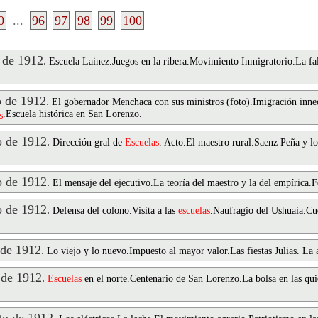
0
...
96
97
98
99
100
 de 1912
.
Escuela Lainez.Juegos en la ribera.Movimiento Inmigratorio.La fa
 de 1912
.
El gobernador Menchaca con sus ministros (foto).Imigración innec
.Escuela histórica en San Lorenzo.
s
 de 1912
.
Dirección gral de
Escuelas
. Acto.El maestro rural.Saenz Peña y lo
 de 1912
.
El mensaje del ejecutivo.La teoría del maestro y la del empírica
 de 1912
.
Defensa del colono.Visita a las
escuelas
.Naufragio del Ushuaia.Cu
 de 1912
.
Lo viejo y lo nuevo.Impuesto al mayor valor.Las fiestas Julias. La 
 de 1912
.
Escuelas
en el norte.Centenario de San Lorenzo.La bolsa en las qu