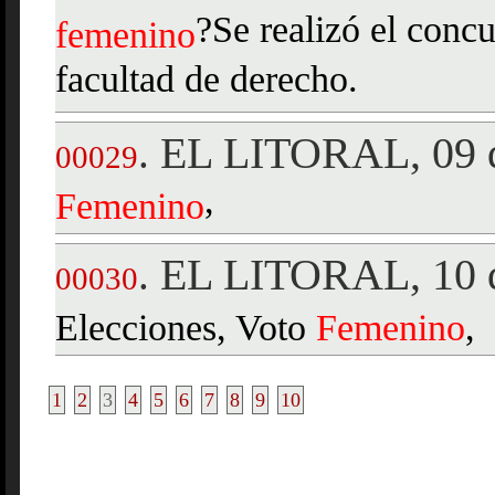
?Se realizó el conc
femenino
facultad de derecho.
EL LITORAL, 09 d
.
00029
,
Femenino
EL LITORAL, 10 d
.
00030
Elecciones, Voto
Femenino
,
1
2
3
4
5
6
7
8
9
10