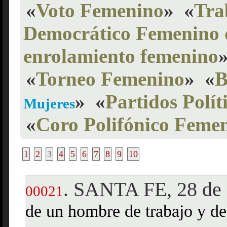
«
Voto Femenino
»
«
Tra
Democrático Femenino 
enrolamiento femenino
«
Torneo Femenino
»
«
B
»
«
Partidos Polí
Mujeres
«
Coro Polifónico Feme
1
2
3
4
5
6
7
8
9
10
SANTA FE, 28 de 
.
00021
de un hombre de trabajo y de