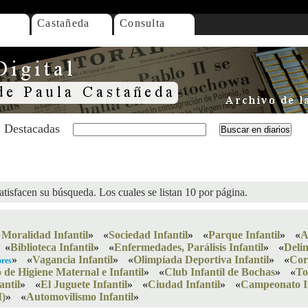
Castañeda
Consulta
Destacadas
atisfacen su búsqueda. Los cuales se listan 10 por página.
a Moralidad Infantil
»
«
Sociedad Infantil
»
«
Parque Infantil
»
«
A
«
Biblioteca Infantil
»
«
Enfermedades, Parálisis Infantil
»
«
Delin
»
«
Vagancia Infantil
»
«
Olimpíada Deportiva Infantil
»
«
Cor
res
 de Higiene Maternal e Infantil
»
«
Club Infantil de Bochas
»
«
To
antil
»
«
El Juguete Infantil
»
«
Ciudad Infantil
»
«
Campeonato In
I)
»
«
Automovilismo Infantil
»