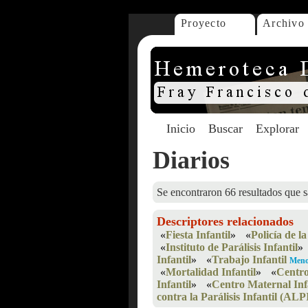
Proyecto
Archivo
Inicio
Buscar
Explorar
Diarios
Se encontraron 66 resultados que s
Descriptores relacionados
«
Fiesta Infantil
»
«
Policía de l
«
Instituto de Parálisis Infantil
»
Infantil
»
«
Trabajo Infantil
Meno
«
Mortalidad Infantil
»
«
Centro
Infantil
»
«
Centro Maternal Inf
contra la Parálisis Infantil (ALP