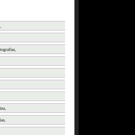
,
tografías,
ina,
ías,
,