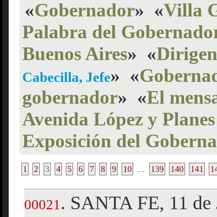
«
Gobernador
»
«
Villa 
Palabra del Gobernado
Buenos Aires
»
«
Dirigen
»
«
Gobernad
Cabecilla, Jefe
gobernador
»
«
El mensa
Avenida López y Planes
Exposición del Gobern
1
2
3
4
5
6
7
8
9
10
...
139
140
141
1
SANTA FE, 11 de 
.
00021