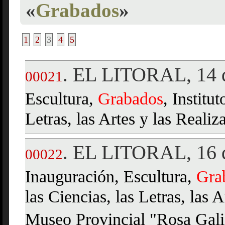
«
Grabados
»
1
2
3
4
5
EL LITORAL, 14 d
.
00021
Escultura,
Grabados
, Institu
Letras, las Artes y las Reali
EL LITORAL, 16 d
.
00022
Inauguración, Escultura,
Gra
las Ciencias, las Letras, las
Museo Provincial "Rosa Galis