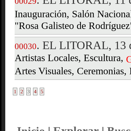
00029
Inauguración, Salón Naciona
"Rosa Galisteo de Rodríguez"
EL LITORAL, 13 d
.
00030
Artistas Locales, Escultura,
G
Artes Visuales, Ceremonias, 
1
2
3
4
5
Explorar
Inicio
|
|
Busc