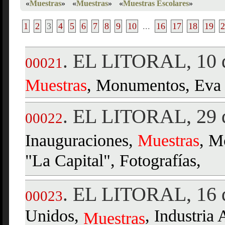
«
Muestras
»
«
Muestras
»
«
Muestras Escolares
»
1
2
3
4
5
6
7
8
9
10
...
16
17
18
19
2
EL LITORAL, 10 d
.
00021
Muestras
, Monumentos, Eva 
EL LITORAL, 29 d
.
00022
Inauguraciones,
Muestras
, M
"La Capital", Fotografías,
EL LITORAL, 16 d
.
00023
Unidos,
, Industria 
Muestras