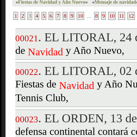
«
Fiestas de Navidad y Año Nuevo
»
«
Mensaje de navidad
1
2
3
4
5
6
7
8
9
10
...
8
9
10
11
12
EL LITORAL, 24 d
.
00021
de
y Año Nuevo,
Navidad
EL LITORAL, 02 d
.
00022
Fiestas de
y Año Nu
Navidad
Tennis Club,
EL ORDEN, 13 de 
.
00023
defensa continental contará c