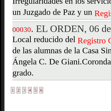
Irregularidades en los servic
un Juzgado de Paz y un
Regi
EL ORDEN, 06 de
.
00030
Local reducido del
Registro
de las alumnas de la Casa Sin
Ángela C. De Giani.Coronda S
grado.
1
2
3
4
5
6