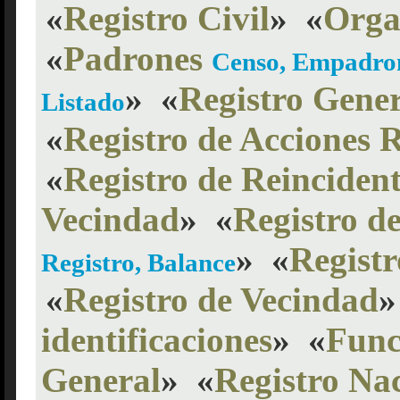
«
Registro Civil
»
«
Organ
«
Padrones
Censo, Empadron
»
«
Registro Gener
Listado
«
Registro de Acciones R
«
Registro de Reincident
Vecindad
»
«
Registro d
»
«
Registr
Registro, Balance
«
Registro de Vecindad
»
identificaciones
»
«
Func
General
»
«
Registro Na