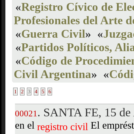
«
Registro Cívico de Ele
Profesionales del Arte 
«
Guerra Civil
»
«
Juzga
«
Partidos Políticos, Ali
«
Código de Procedimien
Civil Argentina
»
«
Códi
1
2
3
4
5
6
SANTA FE, 15 de 
.
00021
en el
El emprést
registro
civil