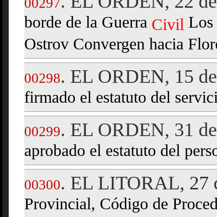
EL ORDEN, 22 de 
.
00297
borde de la Guerra
Los 
Civil
Ostrov Convergen hacia Flore
EL ORDEN, 15 de 
.
00298
firmado el estatuto del servi
EL ORDEN, 31 de 
.
00299
aprobado el estatuto del per
EL LITORAL, 27 d
.
00300
Provincial, Código de Proce