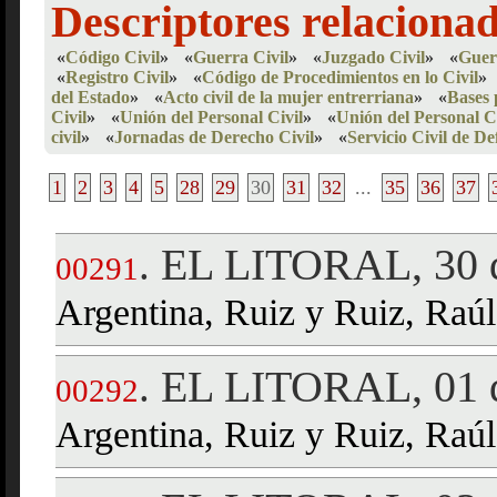
Descriptores relaciona
«
Código Civil
»
«
Guerra Civil
»
«
Juzgado Civil
»
«
Guer
«
Registro Civil
»
«
Código de Procedimientos en lo Civil
»
del Estado
»
«
Acto civil de la mujer entrerriana
»
«
Bases p
Civil
»
«
Unión del Personal Civil
»
«
Unión del Personal C
civil
»
«
Jornadas de Derecho Civil
»
«
Servicio Civil de De
1
2
3
4
5
28
29
30
31
32
...
35
36
37
EL LITORAL, 30 
.
00291
Argentina, Ruiz y Ruiz, Raúl
EL LITORAL, 01 d
.
00292
Argentina, Ruiz y Ruiz, Raúl