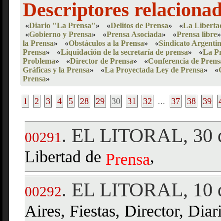
Descriptores relaciona
«
Diario "La Prensa"
»
«
Delitos de Prensa
»
«
La Liberta
«
Gobierno y Prensa
»
«
Prensa Asociada
»
«
Prensa libre
»
la Prensa
»
«
Obstáculos a la Prensa
»
«
Sindicato Argenti
Prensa
»
«
Liquidación de la secretaría de prensa
»
«
La Pr
Problema
»
«
Director de Prensa
»
«
Conferencia de Prens
Gráficas y la Prensa
»
«
La Proyectada Ley de Prensa
»
«
Prensa
»
1
2
3
4
5
28
29
30
31
32
...
37
38
39
EL LITORAL, 30 d
.
00291
Libertad de
,
Prensa
EL LITORAL, 10 d
.
00292
Aires, Fiestas, Director, Dia