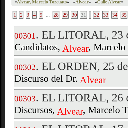
«
Alvear, Marcelo Torcuato
»
«
Alvear
»
«
Calle Alvear
»
1
2
3
4
5
...
28
29
30
31
32
33
34
35
EL LITORAL, 23 d
.
00301
Candidatos,
, Marcelo
Alvear
EL ORDEN, 25 de 
.
00302
Discurso del Dr.
Alvear
EL LITORAL, 26 d
.
00303
Discursos,
, Marcelo T
Alvear