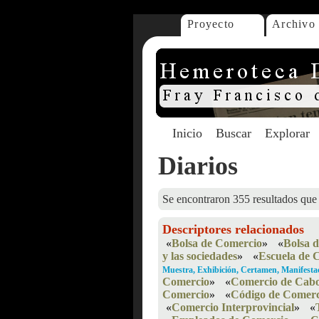
Proyecto
Archivo
Inicio
Buscar
Explorar
Diarios
Se encontraron 355 resultados que 
Descriptores relacionados
«
Bolsa de Comercio
»
«
Bolsa 
y las sociedades
»
«
Escuela de 
Muestra, Exhibición, Certamen, Manifesta
Comercio
»
«
Comercio de Cabo
Comercio
»
«
Código de Comerc
«
Comercio Interprovincial
»
«