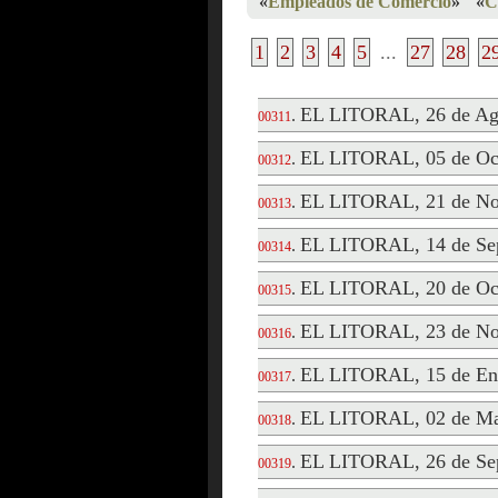
«
Empleados de Comercio
»
«
C
1
2
3
4
5
...
27
28
2
EL LITORAL, 26 de Ag
.
00311
EL LITORAL, 05 de Oct
.
00312
EL LITORAL, 21 de No
.
00313
EL LITORAL, 14 de Sep
.
00314
EL LITORAL, 20 de Oct
.
00315
EL LITORAL, 23 de No
.
00316
EL LITORAL, 15 de En
.
00317
EL LITORAL, 02 de Ma
.
00318
EL LITORAL, 26 de Sep
.
00319