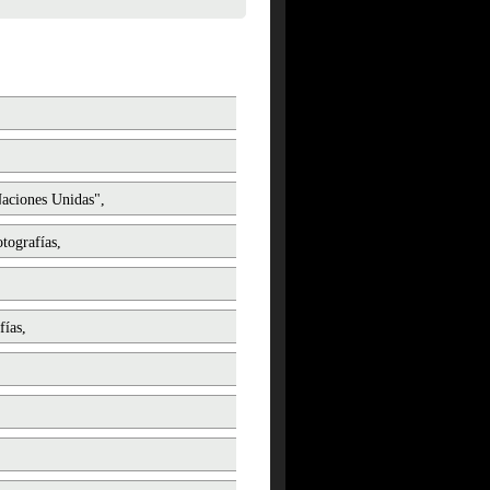
Naciones Unidas",
otografías,
fías,