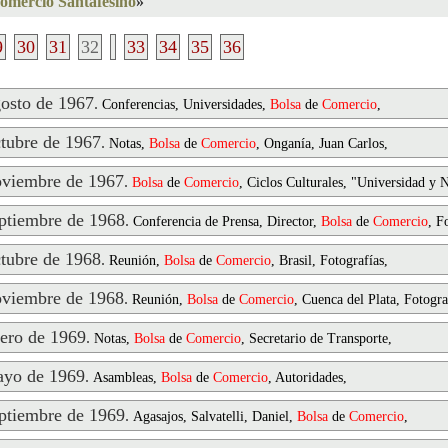
omercio Santafesino
»
9
30
31
32
33
34
35
36
osto de 1967
.
Conferencias, Universidades,
Bolsa
de
Comercio
,
ubre de 1967
.
Notas,
Bolsa
de
Comercio
, Onganía, Juan Carlos,
viembre de 1967
.
Bolsa
de
Comercio
, Ciclos Culturales, "Universidad y 
tiembre de 1968
.
Conferencia de Prensa, Director,
Bolsa
de
Comercio
, F
ubre de 1968
.
Reunión,
Bolsa
de
Comercio
, Brasil, Fotografías,
viembre de 1968
.
Reunión,
Bolsa
de
Comercio
, Cuenca del Plata, Fotogra
ero de 1969
.
Notas,
Bolsa
de
Comercio
, Secretario de Transporte,
yo de 1969
.
Asambleas,
Bolsa
de
Comercio
, Autoridades,
tiembre de 1969
.
Agasajos, Salvatelli, Daniel,
Bolsa
de
Comercio
,