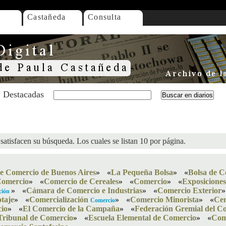
Castañeda
Consulta
Destacadas
satisfacen su búsqueda. Los cuales se listan 10 por página.
de Comercio de Buenos Aires
»
«
La Pequeña Bolsa
»
«
Bolsa de C
Comercio
»
«
Comercio de Cereales
»
«
Comercio
»
«
Exposicione
»
«
Cámara de Comercio e Industrias
»
«
Comercio Exterior
»
ción
taje
»
«
Comercialización
»
«
Comercio Minorista
»
«
Cen
Comercio
io
»
«
El Comercio de la Campaña
»
«
Federación Gremial del Co
Tribunal de Comercio
»
«
Escuela Elemental de Comercio
»
«
Come