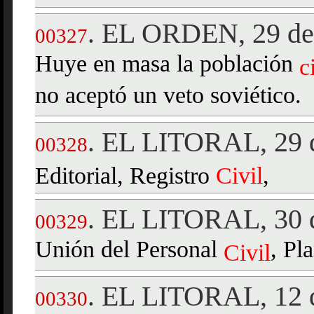
EL ORDEN, 29 de 
.
00327
Huye en masa la población
c
no aceptó un veto soviético.
EL LITORAL, 29 d
.
00328
Editorial, Registro
Civil
,
EL LITORAL, 30 d
.
00329
Unión del Personal
, Pl
Civil
EL LITORAL, 12 d
.
00330