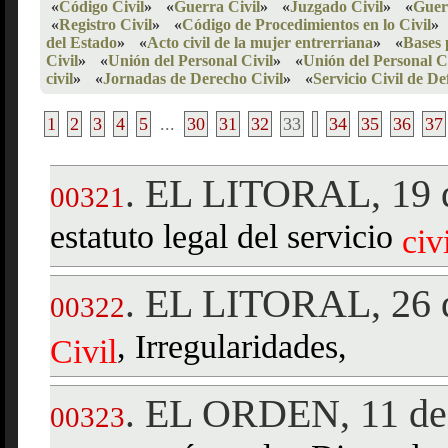
«
Código Civil
»
«
Guerra Civil
»
«
Juzgado Civil
»
«
Guer
«
Registro Civil
»
«
Código de Procedimientos en lo Civil
»
del Estado
»
«
Acto civil de la mujer entrerriana
»
«
Bases p
Civil
»
«
Unión del Personal Civil
»
«
Unión del Personal C
civil
»
«
Jornadas de Derecho Civil
»
«
Servicio Civil de De
1
2
3
4
5
...
30
31
32
33
34
35
36
37
EL LITORAL, 19 d
.
00321
estatuto legal del servicio
civ
EL LITORAL, 26 d
.
00322
, Irregularidades,
Civil
EL ORDEN, 11 de 
.
00323