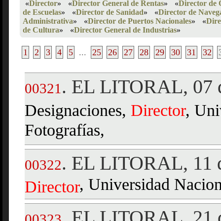
«
Director
»
«
Director General de Rentas
»
«
Director de 
de Escuelas
»
«
Director de Sanidad
»
«
Director de Naveg
Administrativa
»
«
Director de Puertos Nacionales
»
«
Dire
de Cultura
»
«
Director General de Industrias
»
1
2
3
4
5
...
25
26
27
28
29
30
31
32
EL LITORAL, 07 d
.
00321
Designaciones,
Director
, Uni
Fotografías,
EL LITORAL, 11 d
.
00322
, Universidad Naciona
Director
EL LITORAL, 21 d
.
00323