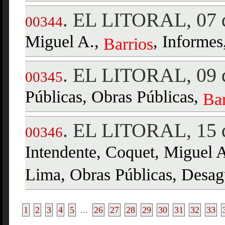
EL LITORAL, 07 d
.
00344
Miguel A.,
, Informes
Barrios
EL LITORAL, 09 d
.
00345
Públicas, Obras Públicas,
Bar
EL LITORAL, 15 d
.
00346
Intendente, Coquet, Miguel 
Lima, Obras Públicas, Desag
1
2
3
4
5
...
26
27
28
29
30
31
32
33