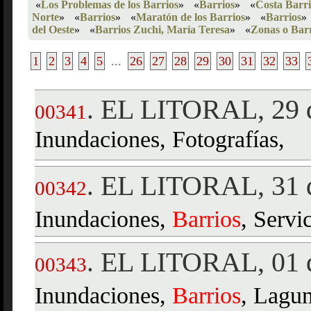
«
Los Problemas de los Barrios
»
«
Barrios
»
«
Costa Barri
Norte
»
«
Barrios
»
«
Maratón de los Barrios
»
«
Barrios
»
del Oeste
»
«
Barrios Zuchi, María Teresa
»
«
Zonas o Barr
1
2
3
4
5
...
26
27
28
29
30
31
32
33
EL LITORAL, 29 d
.
00341
Inundaciones, Fotografías,
EL LITORAL, 31 d
.
00342
Inundaciones,
Barrios
, Servi
EL LITORAL, 01 d
.
00343
Inundaciones,
Barrios
, Lagun