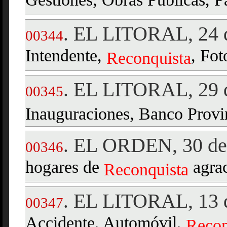
Gestiones, Obras Públicas, 
EL LITORAL, 24 d
.
00344
Intendente,
, Fot
Reconquista
EL LITORAL, 29 d
.
00345
Inauguraciones, Banco Provi
EL ORDEN, 30 de 
.
00346
hogares de
agrac
Reconquista
EL LITORAL, 13 d
.
00347
Accidente, Automóvil,
Recon