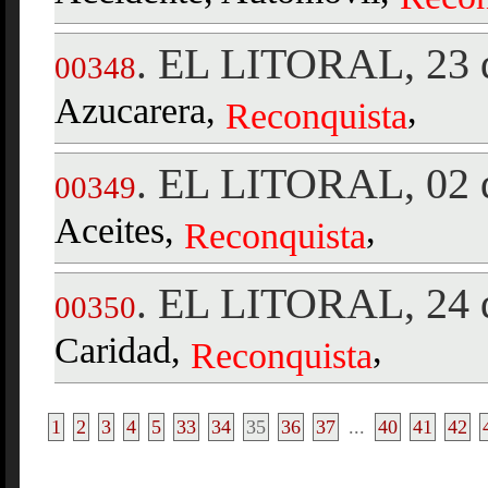
EL LITORAL, 23 d
.
00348
Azucarera,
,
Reconquista
EL LITORAL, 02 d
.
00349
Aceites,
,
Reconquista
EL LITORAL, 24 d
.
00350
Caridad,
,
Reconquista
1
2
3
4
5
33
34
35
36
37
...
40
41
42