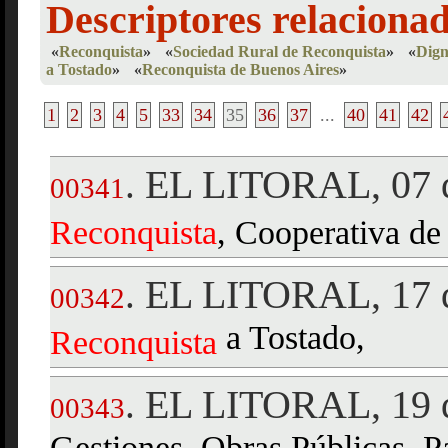
Descriptores relaciona
«
Reconquista
»
«
Sociedad Rural de Reconquista
»
«
Dign
a Tostado
»
«
Reconquista de Buenos Aires
»
1
2
3
4
5
33
34
35
36
37
...
40
41
42
EL LITORAL, 07 d
.
00341
Reconquista
, Cooperativa de
EL LITORAL, 17 d
.
00342
a Tostado,
Reconquista
EL LITORAL, 19 d
.
00343