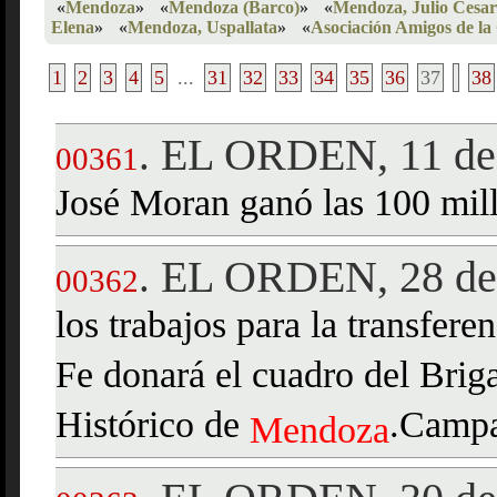
«
Mendoza
»
«
Mendoza (Barco)
»
«
Mendoza, Julio Cesar
Elena
»
«
Mendoza, Uspallata
»
«
Asociación Amigos de la
1
2
3
4
5
...
31
32
33
34
35
36
37
38
EL ORDEN, 11 de 
.
00361
José Moran ganó las 100 mil
EL ORDEN, 28 de 
.
00362
los trabajos para la transfere
Fe donará el cuadro del Brig
Histórico de
.Campa
Mendoza