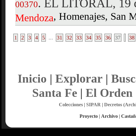
EL LITORAL, 19 d
.
00370
, Homenajes, San Ma
Mendoza
1
2
3
4
5
...
31
32
33
34
35
36
37
38
Explorar
Inicio
|
|
Busc
Santa Fe
|
El Orden
Colecciones
|
SIPAR
|
Decretos (Arch
Proyecto
|
Archivo
|
Castañ