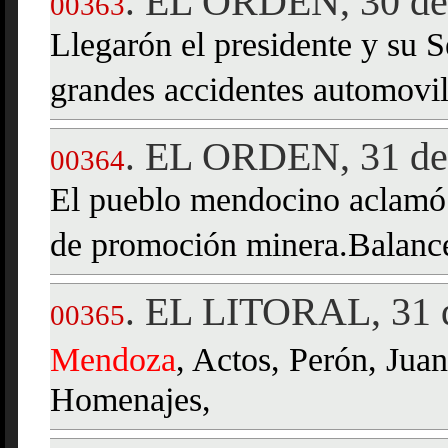
EL ORDEN, 30 de 
.
00363
Llegarón el presidente y su 
grandes accidentes automovilí
EL ORDEN, 31 de 
.
00364
El pueblo mendocino aclamó 
de promoción minera.Balance 
EL LITORAL, 31 d
.
00365
Mendoza
, Actos, Perón, Jua
Homenajes,