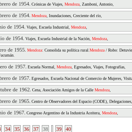
rero de 1954
.
Crónicas de Viajes,
Mendoza
, Zamboni, Antonio,
rero de 1954
.
Mendoza
, Inundaciones, Creciente del río,
io de 1954
.
Viajes, Escuela Industrial,
Mendoza
,
io de 1954
.
Viajes, Escuela Industrial de la Nación,
Mendoza
,
ro de 1955
.
Mendoza
: Consolida su política rural.
Mendoza
/ Robo: Detuvier
 Tucumán.
ero de 1957
.
Escuela Normal,
Mendoza
, Egresados, Viajes, Fotografías,
rero de 1957
.
Egresados, Escuela Nacional de Comercio de Mujeres, Visit
ubre de 1962
.
Cena, Asociación Amigos de la Calle
Mendoza
,
rero de 1965
.
Centro de Observadores del Espacio (CODE), Delegaciones,
io de 1967
.
Congreso Argentino de la Industria Aceitera,
Mendoza
,
3
34
35
36
37
38
39
40