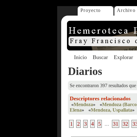
Proyecto
Archivo
Inicio
Buscar
Explorar
Diarios
Se encontraron 397 resultados que 
Descriptores relacionados
«
Mendoza
»
«
Mendoza (Barco
Elena
»
«
Mendoza, Uspallata
»
1
2
3
4
5
...
31
32
3