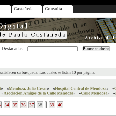
Castañeda
Consulta
Destacadas
satisfacen su búsqueda. Los cuales se listan 10 por página.
)
»
«
Mendoza, Julio Cesar
»
«
Hospital Central de Mendoza
»
«
«
Asociación Amigos de la Calle Mendoza
»
«
Calle Mendoza
»
«
3
34
35
36
37
38
39
40