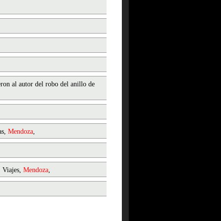
on al autor del robo del anillo de
as,
Mendoza
,
 Viajes,
Mendoza
,