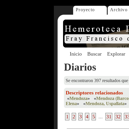
Proyecto
Archivo
Inicio
Buscar
Explorar
Diarios
Se encontraron 397 resultados que 
Descriptores relacionados
«
Mendoza
»
«
Mendoza (Barco
Elena
»
«
Mendoza, Uspallata
»
1
2
3
4
5
...
31
32
3