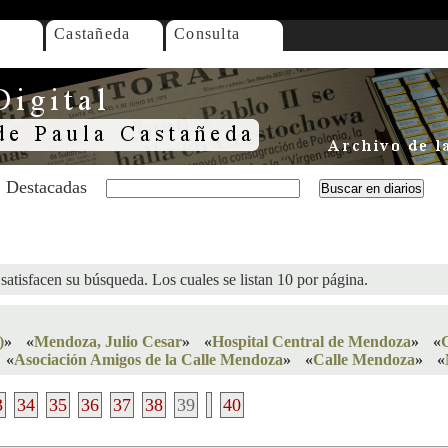
Castañeda
Consulta
Destacadas
satisfacen su búsqueda. Los cuales se listan 10 por página.
)
»
«
Mendoza, Julio Cesar
»
«
Hospital Central de Mendoza
»
«
«
Asociación Amigos de la Calle Mendoza
»
«
Calle Mendoza
»
«
3
34
35
36
37
38
39
40