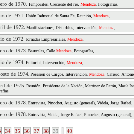
ero de 1970
.
Temporales, Creciente del río,
Mendoza
, Fotografías,
io de 1971
.
Unión Industrial de Santa Fe, Reunión,
Mendoza
,
il de 1972
.
Manifestaciones, Disturbios, Intervención,
Mendoza
,
io de 1972
.
Jornadas Empresariales,
Mendoza
,
ero de 1973
.
Basurales, Calle
Mendoza
, Fotografías,
io de 1974
.
Editorial, Intervención,
Mendoza
,
osto de 1974
.
Posesión de Cargos, Intervención,
Mendoza
, Cafiero, Antoni
il de 1975
.
Reunión, Presidente de la Nación, Martínez de Perón, María Is
afías,
ero de 1978
.
Entrevista, Pinochet, Augusto (general), Videla, Jorge Rafael,
ero de 1978
.
Entrevista, Videla, Jorge Rafael, Pinochet, Augusto (general),
3
34
35
36
37
38
39
40