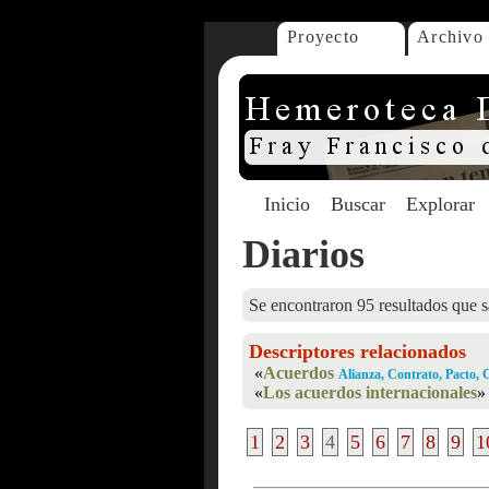
Proyecto
Archivo
Inicio
Buscar
Explorar
Diarios
Se encontraron 95 resultados que s
Descriptores relacionados
«
Acuerdos
Alianza, Contrato, Pacto, 
«
Los acuerdos internacionales
»
1
2
3
4
5
6
7
8
9
1