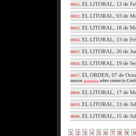
EL LITORAL, 13 de Feb
.
00031
EL LITORAL, 03 de Ma
.
00032
EL LITORAL, 18 de Ma
.
00033
EL LITORAL, 13 de Feb
.
00034
EL LITORAL, 20 de Jun
.
00035
EL LITORAL, 19 de Sep
.
00036
EL ORDEN, 07 de Octu
.
00037
nuevos
sobre comercio.Confe
acuerdos
EL LITORAL, 17 de Ma
.
00038
EL LITORAL, 13 de Jul
.
00039
EL LITORAL, 15 de Jul
.
00040
1
2
3
4
5
6
7
8
9
1