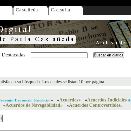
Castañeda
Consulta
Destacadas
atisfacen su búsqueda. Los cuales se listan 10 por página.
»
«
Acuerdos
»
«
Acuerdos Judiciales
Convenio, Transacción, Resolución
Al
«
Acuerdos de Navegabilidad
»
«
Acuerdos Controvertibles
»
0