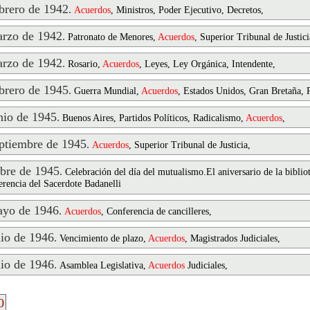
rero de 1942
.
Acuerdos
, Ministros, Poder Ejecutivo, Decretos,
rzo de 1942
.
Patronato de Menores,
Acuerdos
, Superior Tribunal de Justici
rzo de 1942
.
Rosario,
Acuerdos
, Leyes, Ley Orgánica, Intendente,
rero de 1945
.
Guerra Mundial,
Acuerdos
, Estados Unidos, Gran Bretaña, 
io de 1945
.
Buenos Aires, Partidos Políticos, Radicalismo,
Acuerdos
,
tiembre de 1945
.
Acuerdos
, Superior Tribunal de Justicia,
bre de 1945
.
Celebración del día del mutualismo.El aniversario de la bibl
rencia del Sacerdote Badanelli
yo de 1946
.
Acuerdos
, Conferencia de cancilleres,
io de 1946
.
Vencimiento de plazo,
Acuerdos
, Magistrados Judiciales,
io de 1946
.
Asamblea Legislativa,
Acuerdos
Judiciales,
0