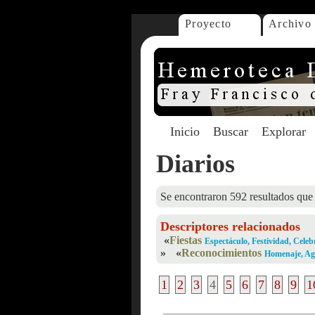
Proyecto
Archivo
Inicio
Buscar
Explorar
Diarios
Se encontraron 592 resultados que 
Descriptores relacionados
«
Fiestas
Espectáculo, Festividad, Celeb
»
«
Reconocimientos
Homenaje, Ag
1
2
3
4
5
6
7
8
9
1