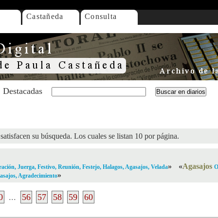
Castañeda
Consulta
Destacadas
satisfacen su búsqueda. Los cuales se listan 10 por página.
»
«
Agasajos
ración, Juerga, Festivo, Reunión, Festejo, Halagos, Agasajos, Velada
O
»
asajos, Agradecimiento
0
...
56
57
58
59
60