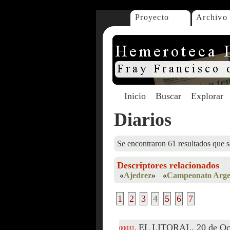
Proyecto
Archivo
Inicio
Buscar
Explorar
Diarios
Se encontraron 61 resultados que s
Descriptores relacionados
«
Ajedrez
»
«
Campeonato Argen
1
2
3
4
5
6
7
EL LITORAL, 20 de Oct
.
00031