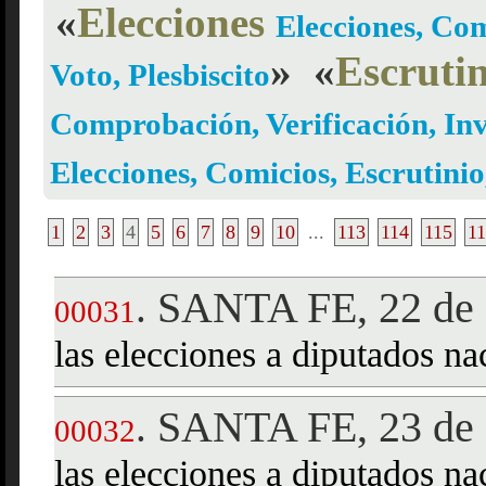
«
Elecciones
Elecciones, Com
»
«
Escruti
Voto, Plesbiscito
Comprobación, Verificación, Inv
Elecciones, Comicios, Escrutinio
1
2
3
4
5
6
7
8
9
10
...
113
114
115
1
SANTA FE, 22 de 
.
00031
las elecciones a diputados na
SANTA FE, 23 de 
.
00032
las elecciones a diputados na