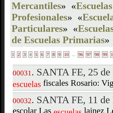
Mercantiles
»
«
Escuelas
Profesionales
»
«
Escuela
Particulares
»
«
Escuelas
de Escuelas Primarias
»
1
2
3
4
5
6
7
8
9
10
...
96
97
98
99
1
SANTA FE, 25 de 
.
00031
fiscales Rosario: Vig
escuelas
SANTA FE, 11 de 
.
00032
escolar Las
lainez L
escuelas