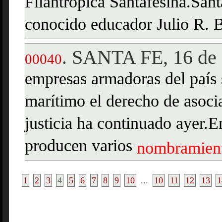
Filantrópica Santafesina.San
conocido educador Julio R. B
SANTA FE, 16 de 
.
00040
empresas armadoras del país 
marítimo el derecho de asoci
justicia ha continuado ayer.E
producen varios
nombramien
1
2
3
4
5
6
7
8
9
10
...
10
11
12
13
1