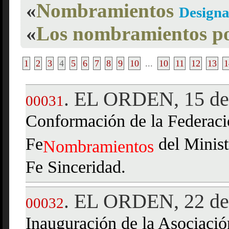
«
Nombramientos
Designa
«
Los nombramientos po
1
2
3
4
5
6
7
8
9
10
...
10
11
12
13
1
EL ORDEN, 15 de 
.
00031
Conformación de la Federació
Fe
del Minist
Nombramientos
Fe Sinceridad.
EL ORDEN, 22 de 
.
00032
Inauguración de la Asociació