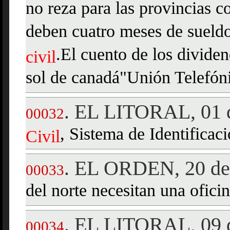
no reza para las provincias c
deben cuatro meses de sueld
.El cuento de los divide
civil
sol de canadá"Unión Telefón
EL LITORAL, 01 d
.
00032
, Sistema de Identificaci
Civil
EL ORDEN, 20 de 
.
00033
del norte necesitan una ofici
EL LITORAL, 09 d
.
00034