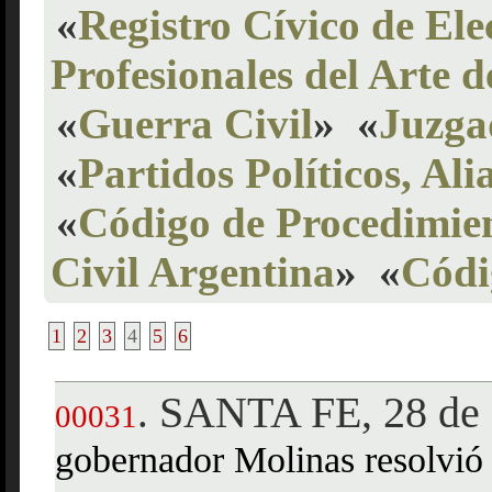
«
Registro Cívico de Ele
Profesionales del Arte 
«
Guerra Civil
»
«
Juzga
«
Partidos Políticos, Ali
«
Código de Procedimien
Civil Argentina
»
«
Códi
1
2
3
4
5
6
SANTA FE, 28 de 
.
00031
gobernador Molinas resolvió 