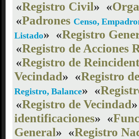
«
Registro Civil
»
«
Organ
«
Padrones
Censo, Empadron
»
«
Registro Gener
Listado
«
Registro de Acciones R
«
Registro de Reincident
Vecindad
»
«
Registro d
»
«
Registr
Registro, Balance
«
Registro de Vecindad
»
identificaciones
»
«
Func
General
»
«
Registro Na