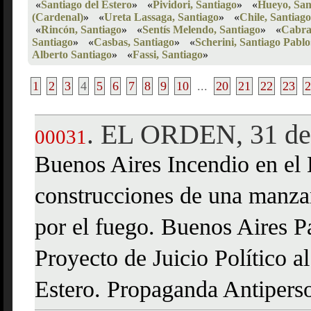
«
Santiago del Estero
»
«
Pividori, Santiago
»
«
Hueyo, San
(Cardenal)
»
«
Ureta Lassaga, Santiago
»
«
Chile, Santiago
«
Rincón, Santiago
»
«
Sentís Melendo, Santiago
»
«
Cabra
Santiago
»
«
Casbas, Santiago
»
«
Scherini, Santiago Pablo
Alberto Santiago
»
«
Fassi, Santiago
»
1
2
3
4
5
6
7
8
9
10
...
20
21
22
23
2
EL ORDEN, 31 de 
.
00031
Buenos Aires Incendio en el 
construcciones de una manza
por el fuego. Buenos Aires P
Proyecto de Juicio Político 
Estero. Propaganda Antiperso