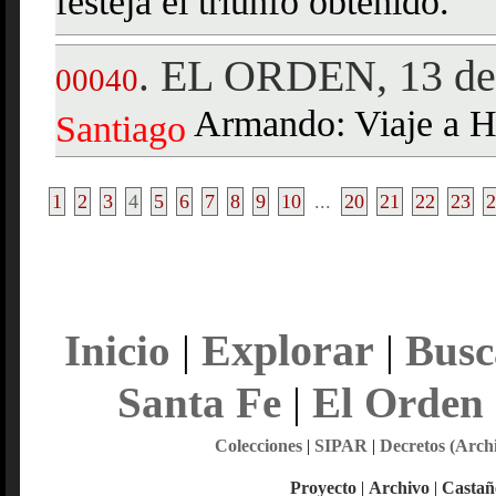
festeja el triunfo obtenido.
EL ORDEN, 13 de 
.
00040
Armando: Viaje a He
Santiago
1
2
3
4
5
6
7
8
9
10
...
20
21
22
23
2
Explorar
Inicio
|
|
Busc
Santa Fe
|
El Orden
Colecciones
|
SIPAR
|
Decretos (Arch
Proyecto
|
Archivo
|
Castañ