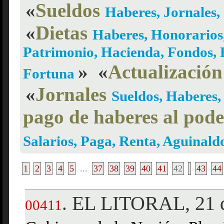
«
Sueldos
Haberes, Jornales,
«
Dietas
Haberes, Honorarios
Patrimonio, Hacienda, Fondos, B
»
«
Actualización
Fortuna
«
Jornales
Sueldos, Haberes,
pago de haberes al pode
Salarios, Paga, Renta, Aguinal
1
2
3
4
5
...
37
38
39
40
41
42
43
44
EL LITORAL, 21 d
.
00411