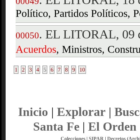
00049
Político, Partidos Políticos,
EL LITORAL, 09 d
.
00050
Acuerdos
, Ministros, Constr
1
2
3
4
5
6
7
8
9
10
Explorar
Inicio
|
|
Busc
Santa Fe
|
El Orden
Colecciones
|
SIPAR
|
Decretos (Arch