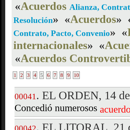
«
Acuerdos
Alianza, Contrat
»
«
Acuerdos
»
Resolución
»
«
Contrato, Pacto, Convenio
internacionales
»
«
Acue
«
Acuerdos Controvertib
1
2
3
4
5
6
7
8
9
10
EL ORDEN, 14 de 
.
00041
Concedió numerosos
acuerd
EL LITORAL, 21 d
.
00042